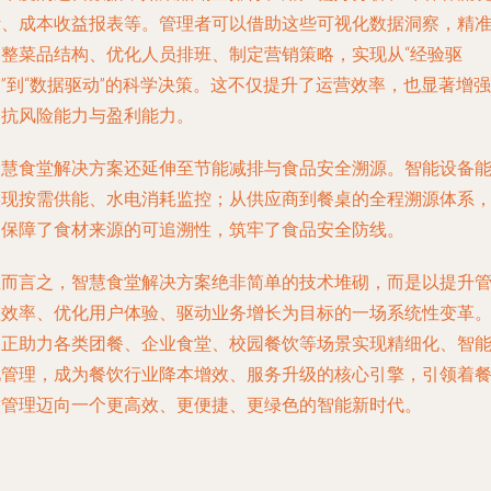
计、成本收益报表等。管理者可以借助这些可视化数据洞察，精
调整菜品结构、优化人员排班、制定营销策略，实现从“经验驱
”到“数据驱动”的科学决策。这不仅提升了运营效率，也显著增强
了抗风险能力与盈利能力。
智慧食堂解决方案还延伸至节能减排与食品安全溯源。智能设备
实现按需供能、水电消耗监控；从供应商到餐桌的全程溯源体系
则保障了食材来源的可追溯性，筑牢了食品安全防线。
总而言之，智慧食堂解决方案绝非简单的技术堆砌，而是以提升
理效率、优化用户体验、驱动业务增长为目标的一场系统性变革
它正助力各类团餐、企业食堂、校园餐饮等场景实现精细化、智
化管理，成为餐饮行业降本增效、服务升级的核心引擎，引领着
饮管理迈向一个更高效、更便捷、更绿色的智能新时代。