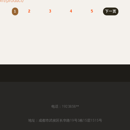
m/product/
2
3
4
5
1
下一页
电话：1923858**
地址：成都市武侯区长华路19号3栋15层1515号